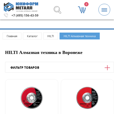
0
ОСНОВА КРЕПКИХ СВЯЗЕЙ
етизы и крепежные изделия оптом. Минимальная сумма 
+7 (495) 156-43-59
Главная
Каталог
HILTI
HILTI Алмазная техника
HILTI Алмазная техника в Воронеже
ФИЛЬТР ТОВАРОВ
Цена
от
до