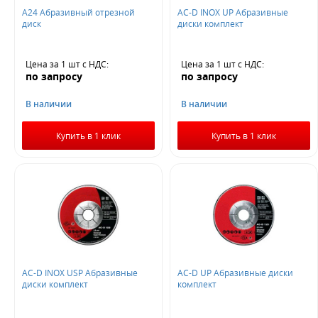
A24 Абразивный отрезной
AC-D INOX UP Абразивные
Не нашли ничего подходящего?
диск
диски комплект
Оставьте заявку - мы найдем то, что вам нужно
Цена за 1 шт
с НДС
:
Цена за 1 шт
с НДС
:
по запросу
по запросу
В наличии
В наличии
Купить в 1 клик
Купить в 1 клик
Жду звонка
AC-D INOX USP Абразивные
AC-D UP Абразивные диски
диски комплект
комплект