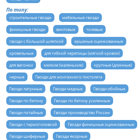
По типу:
cтроительные гвозди
мебельные гвозди
финишные гвозди
винтовые
толевые
гвозди с большой шляпкой
ершеные оцинкованные
кровельные
для гибкой черепицы (мягкой кровли)
для вагонки
мелкие (маленькие)
крупные (длинные)
черные
Гвозди для монтажного пистолета
Гвозди латунные
Гвозди медные
Гвозди обойные
Гвозди по бетону
Гвозди по бетону усиленные
Гвозди потайные
Гвозди производство России
Гвозди с термоголовкой
Гвозди финишные оцинкованные
Гвозди шиферные
Гвозди якорные