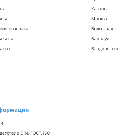
ата
Казань
ывы
Москва
вия возврата
Волгоград
изиты
Барнаул
акты
Владивосток
формация
ии
ветствие DIN, ГОСТ, ISO