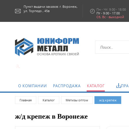
Пункт выдачи заказов: г.
Воронеж,
Пн - Чт: 9.00 - 18.00
ул. Торпедо , 45в
Пт - 9.00 - 17.00
Сб, Вс - выходной
ОСНОВА КРЕПКИХ СВЯЗЕЙ
ей.
О КОМПАНИИ
РАСПРОДАЖА
КАТАЛОГ
ПРА
Главная
Каталог
Метизы оптом
ж/д крепеж
ж/д крепеж в Воронеже