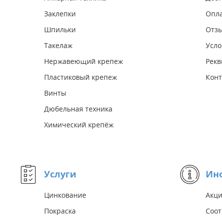
Заклепки
Опл
Шпильки
Отз
Такелаж
Усло
Нержавеющий крепеж
Рекв
Пластиковый крепеж
Конт
Винты
Дюбельная техника
Химический крепёж
Услуги
Ин
Цинкование
Акц
Покраска
Соот