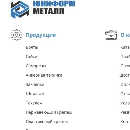
Продукция
О 
Болты
Ката
Гайки
Прай
Саморезы
О к
Анкерная техника
Дост
Заклепки
Опл
Шпильки
Отз
Такелаж
Усло
Нержавеющий крепеж
Рекв
Пластиковый крепеж
Конт