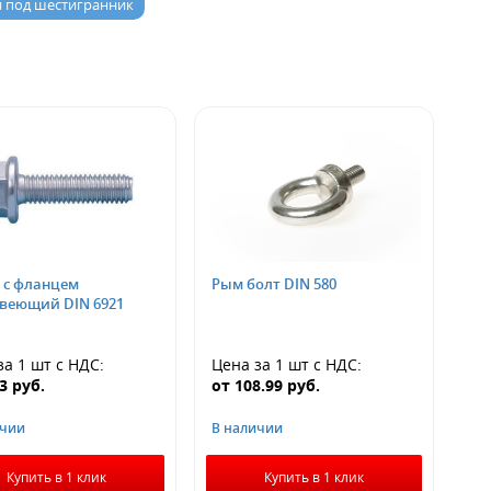
и под шестигранник
 с фланцем
Рым болт DIN 580
веющий DIN 6921
за 1 шт
с НДС
:
Цена за 1 шт
с НДС
:
93
руб.
от
108.99
руб.
ичии
В наличии
Купить в 1 клик
Купить в 1 клик