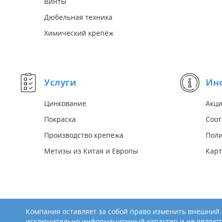
Винты
Дюбельная техника
Химический крепёж
Услуги
Ин
Цинкование
Акц
Покраска
Соот
Производство крепежа
Поли
Метизы из Китая и Европы
Карт
Компания оставляет за собой право изменить внешний в
исключительно информационный характер и не являют