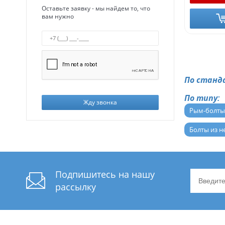
Оставьте заявку - мы найдем то, что
вам нужно
По станд
По типу:
Жду звонка
Рым-болты
Болты из н
Подпишитесь на нашу
рассылку