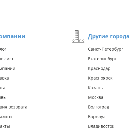
компании
Другие города
лог
Санкт-Петербург
с лист
Екатеринбург
омпании
Краснодар
авка
Красноярск
ата
Казань
ывы
Москва
вия возврата
Волгоград
изиты
Барнаул
акты
Владивосток