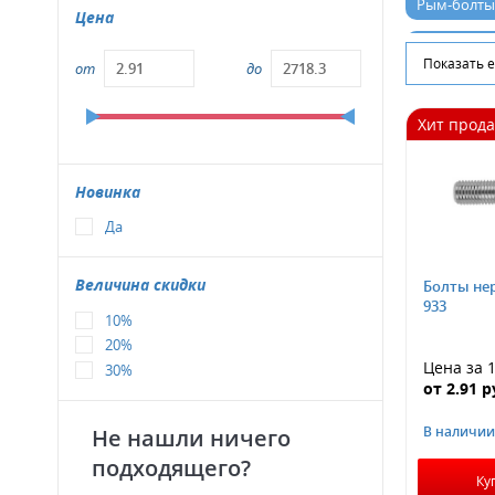
Рым-болты
Цена
Болты из н
Показать 
от
до
Хит прод
Новинка
Да
Величина скидки
Болты не
933
10%
20%
Цена за 
30%
от
2.91
р
В наличии
Не нашли ничего
подходящего?
Ку