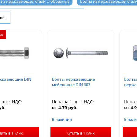
 из нержавеющей стали U-образные
Болты из нержавеющей стал
ержавеющей стали с полукруглой головкой
ещё
аж
ржавеющие DIN
Болты нержавеющие
Болты
мебельные DIN 603
нержа
1 шт
с НДС
:
Цена за 1 шт
с НДС
:
Цена 
уб.
от
4.79
руб.
от
4.
В наличии
В нал
пить в 1 клик
Купить в 1 клик