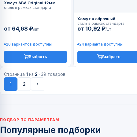
Хомут ABA Original 12мм
сталь в рамках стандарта
Хомут u образный
сталь в рамках стандарта
от 64,68 ₽
от 10,92 ₽
/шт
/шт
20 вариантов доступны
24 варианта доступны
Выбрать
Выбрать
Страница
1
из
2
·
39 товаров
1
2
›
ПОДБОР ПО ПАРАМЕТРАМ
Популярные подборки