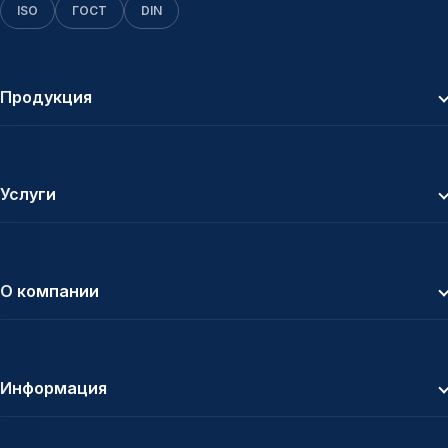
ISO
ГОСТ
DIN
Продукция
Услуги
О компании
Информация