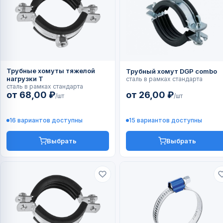
Трубные хомуты тяжелой
Трубный хомут DGP combo
нагрузки T
сталь в рамках стандарта
сталь в рамках стандарта
от 68,00 ₽
от 26,00 ₽
/шт
/шт
16 вариантов доступны
15 вариантов доступны
Выбрать
Выбрать