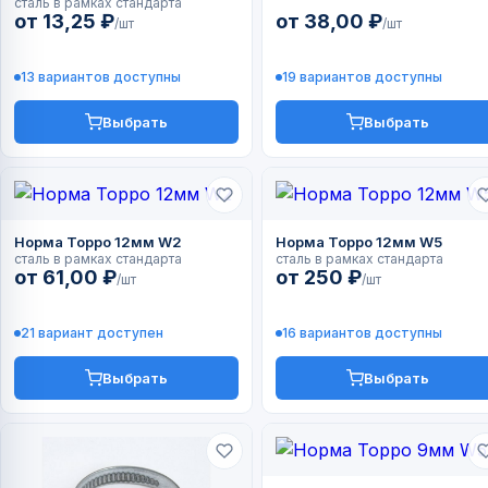
сталь в рамках стандарта
от 13,25 ₽
от 38,00 ₽
/шт
/шт
13 вариантов доступны
19 вариантов доступны
Выбрать
Выбрать
Норма Торро 12мм W2
Норма Торро 12мм W5
сталь в рамках стандарта
сталь в рамках стандарта
от 61,00 ₽
от 250 ₽
/шт
/шт
21 вариант доступен
16 вариантов доступны
Выбрать
Выбрать