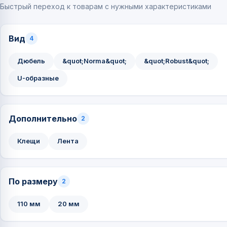
Быстрый переход к товарам с нужными характеристиками
Вид
4
Дюбель
&quot;Norma&quot;
&quot;Robust&quot;
U-образные
Дополнительно
2
Клещи
Лента
По размеру
2
110 мм
20 мм