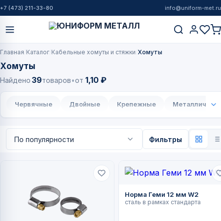
+7 (473) 211-33-80
info@uniform-met.ru
Главная
Каталог
Кабельные хомуты и стяжки
Хомуты
Хомуты
39
1,10 ₽
Найдено
товаров
•
от
Червячные
Двойные
Крепежные
Металлическ
Фильтры
Норма Геми 12 мм W2
сталь в рамках стандарта