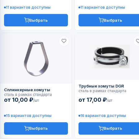
11 вариантов доступны
11 вариантов доступны
Выбрать
Выбрать
Трубные хомуты DGR
Сплинкерные хомуты
сталь в рамках стандарта
сталь в рамках стандарта
от 10,00 ₽
от 17,00 ₽
/шт
/шт
15 вариантов доступны
16 вариантов доступны
Выбрать
Выбрать