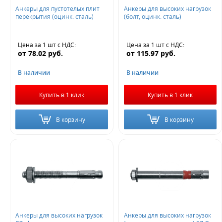
Анкеры для пустотелых плит
Анкеры для высоких нагрузок
Не нашли ничего подходящего?
перекрытия (оцинк. сталь)
(болт, оцинк. сталь)
Оставьте заявку - мы найдем то, что вам нужно
Цена за 1 шт
с НДС
:
Цена за 1 шт
с НДС
:
от
78.02
руб.
от
115.97
руб.
В наличии
В наличии
Купить в 1 клик
Купить в 1 клик
Жду звонка
В корзину
В корзину
Анкеры для высоких нагрузок
Анкеры для высоких нагрузок