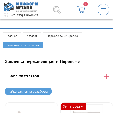
0
ОСНОВА КРЕПКИХ СВЯЗЕЙ
каза 5000 рублей.
Метизы и крепежные изделия оптом. 
+7 (495) 156-43-59
Главная
Каталог
Нержавеющий крепеж
Заклепка нержавеющая
Заклепка нержавеющая в Воронеже
ФИЛЬТР ТОВАРОВ
Новинка
Гайка-заклепка резьбовая
Да
Хит продаж
Величина скидки