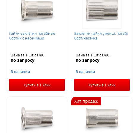
10%
20%
Не нашли ничего подходящего?
Гайки-заклепки потайные
Заклепки-гайки уменш. потай/
бортик с насечками
борт/насечка
Оставьте заявку - мы найдем то, что вам нужно
Цена за 1 шт
с НДС
:
Цена за 1 шт
с НДС
:
по запросу
по запросу
В наличии
В наличии
Купить в 1 клик
Купить в 1 клик
Жду звонка
Хит продаж