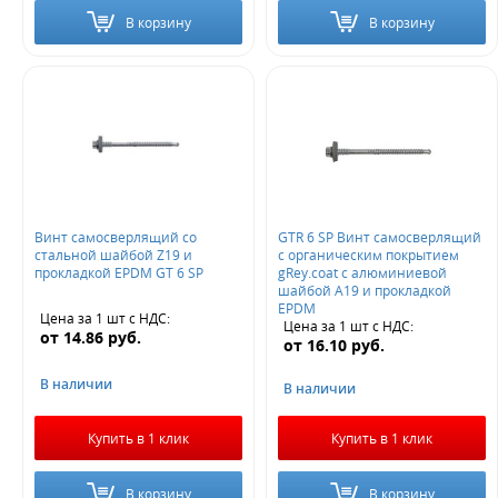
В корзину
В корзину
Винт самосверлящий со
GTR 6 SP Винт самосверлящий
стальной шайбой Z19 и
с органическим покрытием
прокладкой EPDM GT 6 SP
gRey.coat с алюминиевой
шайбой А19 и прокладкой
EPDM
Цена за 1 шт
с НДС
:
Цена за 1 шт
с НДС
:
от
14.86
руб.
от
16.10
руб.
В наличии
В наличии
Купить в 1 клик
Купить в 1 клик
В корзину
В корзину