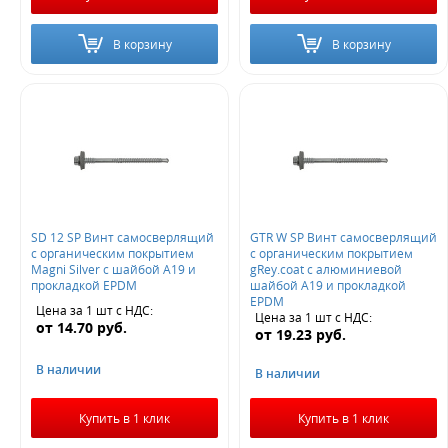
В корзину
В корзину
SD 12 SP Винт самосверлящий
GTR W SP Винт самосверлящий
с органическим покрытием
с органическим покрытием
Magni Silver с шайбой А19 и
gRey.coat с алюминиевой
прокладкой EPDM
шайбой А19 и прокладкой
EPDM
Цена за 1 шт
с НДС
:
Цена за 1 шт
с НДС
:
от
14.70
руб.
от
19.23
руб.
В наличии
В наличии
Купить в 1 клик
Купить в 1 клик