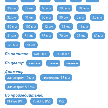
30 мм
35 мм
60 мм
200 мм
300 мм
32 мм
40 мм
50 мм
90 мм
3 мм
3.5 мм
4.2 мм
100 мм
12 мм
13 мм
16 мм
41 мм
51 мм
55 мм
70 мм
75 мм
80 мм
120 мм
20 мм
По палитре:
RAL 6005
RAL-8017
По цвету:
желтые
белые
черные
Диаметр:
диаметром 10 мм
диаметром 4,8 мм
диаметром 5,5 мм
По производителю:
Phillips (PH)
Pozidriv (PZ)
PZ2