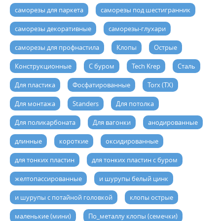
саморезы для паркета
саморезы под шестигранник
саморезы декоративные
саморезы-глухари
саморезы для профнастила
Клопы
Острые
Конструкционные
С буром
Tech Krep
Сталь
Для пластика
Фосфатированные
Torx (TX)
Для монтажа
Standers
Для потолка
Для поликарбоната
Для вагонки
анодированные
длинные
короткие
оксидированные
для тонких пластин
для тонких пластин с буром
желтопассированные
и шурупы белый цинк
и шурупы с потайной головкой
клопы острые
маленькие (мини)
По_металлу клопы (семечки)