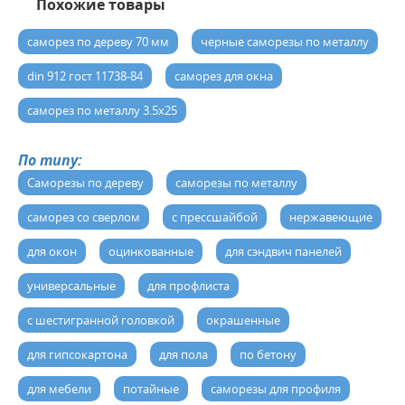
Похожие товары
саморез по дереву 70 мм
черные саморезы по металлу
din 912 гост 11738-84
саморез для окна
саморез по металлу 3.5х25
По типу:
Cаморезы по дереву
саморезы по металлу
саморез со сверлом
с прессшайбой
нержавеющие
для окон
оцинкованные
для сэндвич панелей
универсальные
для профлиста
с шестигранной головкой
окрашенные
для гипсокартона
для пола
по бетону
для мебели
потайные
саморезы для профиля