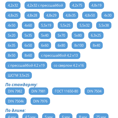
4,2х32
4,2х32 с прессшайбой
4,2х75
4,8х19
4,8х25
4,8х28
4,8х29
4,8х35
4,8х50
4х30
4х50
4х60
5,5х19
5,5х25
5,5х32
5,5х38
5х20
5х35
5х40
5х70
5х80
6,3х25
6х35
6х50
6х60
6х80
8х100
8х40
8х50
8х60
с прессшайбой 4,2 х13
с прессшайбой 4.2 х19
со сверлом 4.2 х16
ШСГМ 3,5х25
По стандарту:
DIN 7982
DIN 7981
ГОСТ 11650-80
DIN 7504
DIN 7504k
DIN 7976
По длине:
4 мм
4.5 мм
5 мм
6 мм
8 мм
25 мм