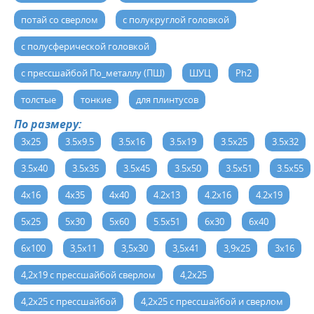
потай со сверлом
с полукруглой головкой
с полусферической головкой
с прессшайбой По_металлу (ПШ)
ШУЦ
Ph2
толстые
тонкие
для плинтусов
По размеру:
3x25
3.5x9.5
3.5x16
3.5x19
3.5x25
3.5x32
3.5x40
3.5x35
3.5x45
3.5x50
3.5x51
3.5x55
4x16
4x35
4x40
4.2x13
4.2x16
4.2x19
5x25
5x30
5x60
5.5x51
6x30
6x40
6x100
3,5х11
3,5х30
3,5х41
3,9х25
3х16
4,2х19 с прессшайбой сверлом
4,2х25
4,2х25 с прессшайбой
4,2х25 с прессшайбой и сверлом