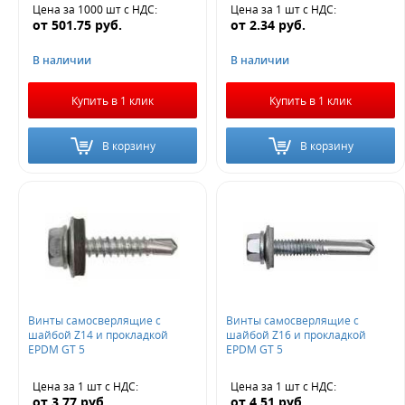
Цена за 1000 шт
с НДС
:
Цена за 1 шт
с НДС
:
от
501.75
руб.
от
2.34
руб.
В наличии
В наличии
Купить в 1 клик
Купить в 1 клик
В корзину
В корзину
Винты самосверлящие с
Винты самосверлящие с
шайбой Z14 и прокладкой
шайбой Z16 и прокладкой
EPDM GT 5
EPDM GT 5
Цена за 1 шт
с НДС
:
Цена за 1 шт
с НДС
:
от
3.77
руб.
от
4.51
руб.