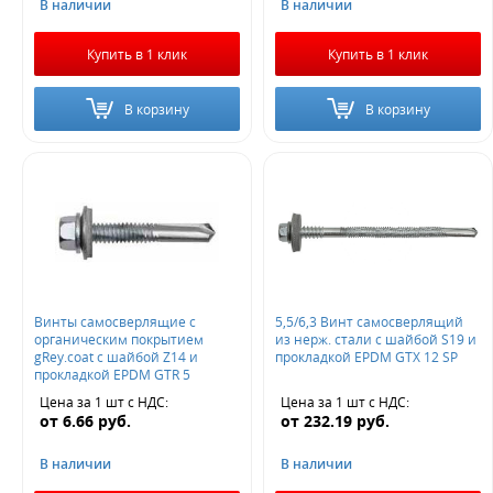
В наличии
В наличии
Купить в 1 клик
Купить в 1 клик
В корзину
В корзину
Винты самосверлящие с
5,5/6,3 Винт самосверлящий
органическим покрытием
из нерж. стали с шайбой S19 и
gRey.coat с шайбой Z14 и
прокладкой EPDM GTX 12 SP
прокладкой EPDM GTR 5
Цена за 1 шт
с НДС
:
Цена за 1 шт
с НДС
:
от
6.66
руб.
от
232.19
руб.
В наличии
В наличии