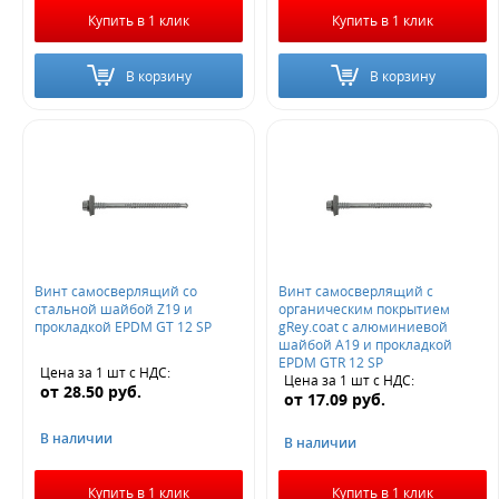
Купить в 1 клик
Купить в 1 клик
В корзину
В корзину
Винт самосверлящий со
Винт самосверлящий с
стальной шайбой Z19 и
органическим покрытием
прокладкой EPDM GT 12 SP
gRey.coat с алюминиевой
шайбой А19 и прокладкой
EPDM GTR 12 SP
Цена за 1 шт
с НДС
:
Цена за 1 шт
с НДС
:
от
28.50
руб.
от
17.09
руб.
В наличии
В наличии
Купить в 1 клик
Купить в 1 клик