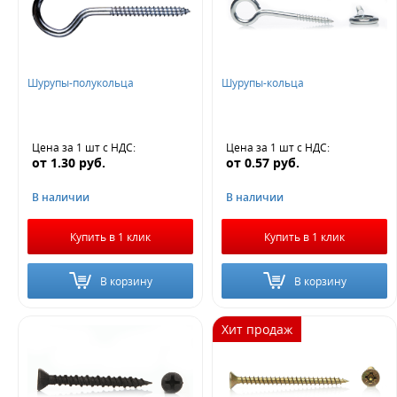
Жду звонка
саморезы для профиля
Для пластика
С буром
Острые
Фосфатированные
клопы острые
Шурупы-полукольца
Шурупы-кольца
Standers
Для монтажа
Torx (TX)
Конструкционные
с полукруглой головкой
Цена за 1 шт
с НДС
:
Цена за 1 шт
с НДС
:
от
1.30
руб.
от
0.57
руб.
анодированные
с прессшайбой По_металлу (ПШ)
В наличии
В наличии
По_металлу клопы (семечки)
нержавеющие
Купить в 1 клик
Купить в 1 клик
В корзину
В корзину
Хит продаж