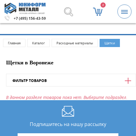
0
ОСНОВА КРЕПКИХ СВЯЗЕЙ
 сумма заказа 5000 рублей.
Метизы и крепежные издели
+7 (495) 156-43-59
Главная
Каталог
Расходные материалы
Щетки
Щетки в Воронеже
ФИЛЬТР ТОВАРОВ
Цена
В данном разделе товаров пока нет. Выберите подраздел.
от
до
Подпишитесь на нашу рассылку