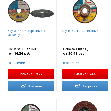
Величина скидки
20%
30%
Круги (диски) отрезные по
Круги (диски) зачистные
Не нашли ничего подходящего?
металлу
Оставьте заявку - мы найдем то, что вам нужно
Цена за 1 шт
с НДС
:
Цена за 1 шт
с НДС
:
от
14.24
руб.
от
36.41
руб.
В наличии
В наличии
Купить в 1 клик
Купить в 1 клик
Жду звонка
В корзину
В корзину