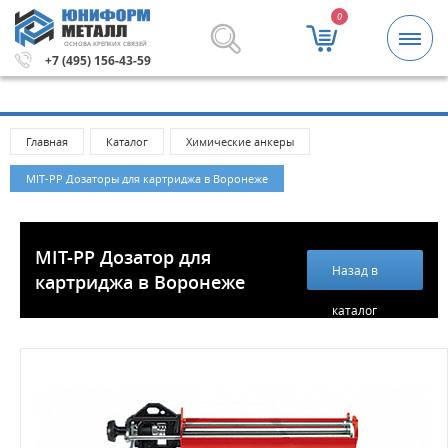
0
ОСНОВА КРЕПКИХ СВЯЗЕЙ
а 5000 рублей.
Метизы и крепежные изделия оптом. Мин
+7 (495) 156-43-59
Главная
Каталог
Химические анкеры
MIT-РР Дозаторы для картриджа в Воронеже
MIT-PP Дозатор для
Назад в
картриджа в Воронеже
каталог