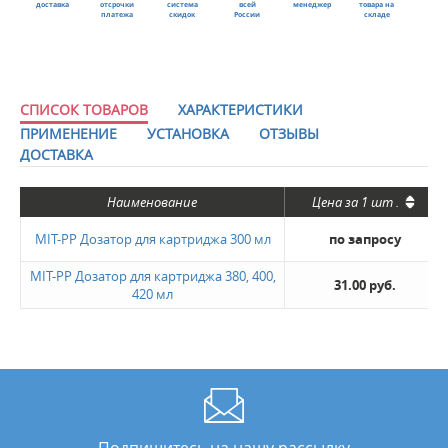
доставка
отсрочки
система
всей
менеджер
товара на
платежа
скидок
России
складе
СПИСОК ТОВАРОВ
ХАРАКТЕРИСТИКИ
ПРИМЕНЕНИЕ
УСТАНОВКА
ОТЗЫВЫ
ДОСТАВКА
Наименование
Цена за
1 шт
.
MIT-PP Дозатор для картриджа 300 мл
по запросу
MIT-PP Дозатор для картриджа 380, 400,
31.00 руб.
420 мл
Подпишитесь на нашу рассылку