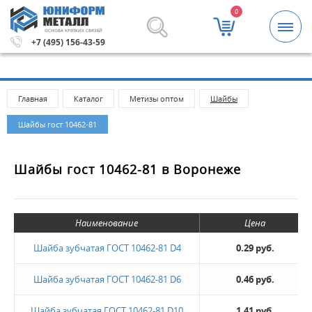
0
ОСНОВА КРЕПКИХ СВЯЗЕЙ
ма заказа 5000 рублей.
Метизы и крепежные изделия оп
+7 (495) 156-43-59
Главная
Каталог
Метизы оптом
Шайбы
Шайбы гост 10462-81
Шайбы гост 10462-81 в Воронеже
Наименование
Цена
Шайба зубчатая ГОСТ 10462-81 D4
0.29 руб.
Шайба зубчатая ГОСТ 10462-81 D6
0.46 руб.
Шайба зубчатая ГОСТ 10462-81 D10
1.41 руб.