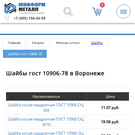
0
ОСНОВА КРЕПКИХ СВЯЗЕЙ
а заказа 5000 рублей.
Метизы и крепежные изделия опт
+7 (495) 156-43-59
Главная
Каталог
Метизы оптом
Шайбы
Шайбы гост 10906-78
Шайбы гост 10906-78 в Воронеже
Наименование
Цена
Шайба косая квадратная ГОСТ 10906 ОЦ.
11.07 руб.
М8
Шайба косая квадратная ГОСТ 10906 ОЦ.
19.08 руб.
М10
Шайба косая квадратная ГОСТ 10906 ОЦ.