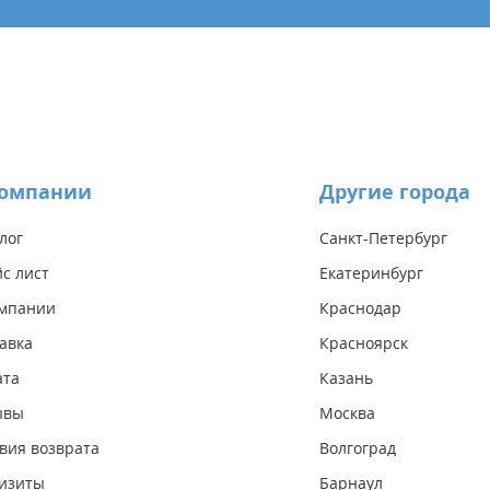
компании
Другие города
лог
Санкт-Петербург
с лист
Екатеринбург
омпании
Краснодар
авка
Красноярск
ата
Казань
ывы
Москва
вия возврата
Волгоград
изиты
Барнаул