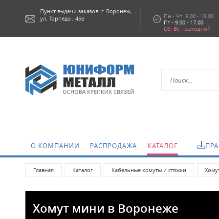
Пункт выдачи заказов: г.
Воронеж,
Пн - Чт: 9.00 - 18.00
ул. Торпедо , 45в
Пт - 9.00 - 17.00
Сб, Вс - выходной
ОСНОВА КРЕПКИХ СВЯЗЕЙ
О КОМПАНИИ
РАСПРОДАЖА
КАТАЛОГ
ПРА
Главная
Каталог
Кабельные хомуты и стяжки
Хому
Хомут мини в Воронеже