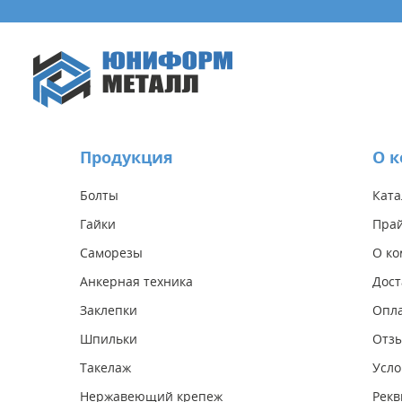
Продукция
О 
Болты
Ката
Гайки
Прай
Саморезы
О к
Анкерная техника
Дост
Заклепки
Опл
Шпильки
Отз
Такелаж
Усло
Нержавеющий крепеж
Рекв