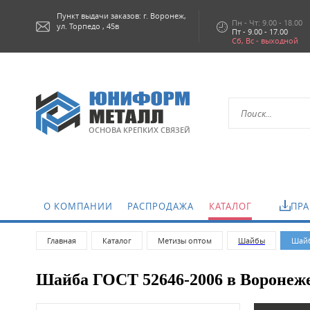
Пункт выдачи заказов: г.
Воронеж,
Пн - Чт: 9.00 - 18.00
ул. Торпедо , 45в
Пт - 9.00 - 17.00
Сб, Вс - выходной
ОСНОВА КРЕПКИХ СВЯЗЕЙ
О КОМПАНИИ
РАСПРОДАЖА
КАТАЛОГ
ПРА
Главная
Каталог
Метизы оптом
Шайбы
Шайб
Шайба ГОСТ 52646-2006 в Воронеж