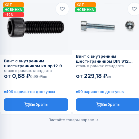
ХИТ
ХИТ
НОВИНКА
НОВИНКА
−10%
Винт с внутренним
Винт с внутренним
шестигранником DIN 912
шестигранником кл.пр.12.9
(ГОСТ 11738)
сталь в рамках стандарта
DIN 912
сталь в рамках стандарта
от 0,88 ₽
от 229,18 ₽
0,98 ₽
/шт
/кг
409 вариантов доступны
90 вариантов доступны
Выбрать
Выбрать
Листайте товары вправо →