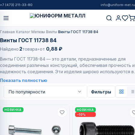
+7 (473) 211-33-80
info@uniform-met.ru
Главная
Каталог
Метизы
Винты
Винты ГОСТ 11738 84
Винты ГОСТ 11738 84
2
0,88 ₽
Найдено
товара
•
от
Винты ГОСТ 11738-84 — это детали, предназначенные для
соединения различных конструкций, обеспечивая прочность и
надежность соединения. Эти изделия широко используются в
различных отраслях, таких как машиностроение,
Показать полностью
автомобилестроение и строительство. Если вам нужно выбра
винты Гост 11738-84, мы предлагаем вам обратит…
Фильтры
НОВИНКА
НОВИНКА
−10%