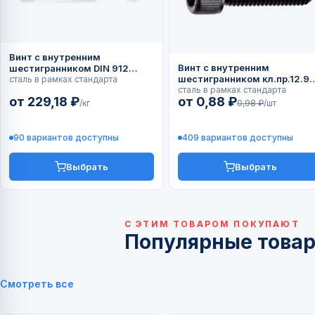
Винт с внутренним
Винт с внутренним
шестигранником DIN 912
шестигранником кл.пр.12.9
(ГОСТ 11738)
сталь в рамках стандарта
DIN 912
сталь в рамках стандарта
от 229,18 ₽
от 0,88 ₽
/кг
0,98 ₽
/шт
90 вариантов доступны
409 вариантов доступны
Выбрать
Выбрать
С ЭТИМ ТОВАРОМ ПОКУПАЮТ
Популярные това
Смотреть все