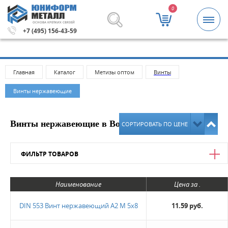
0
ОСНОВА КРЕПКИХ СВЯЗЕЙ
00 рублей.
Метизы и крепежные изделия оптом. Минимал
+7 (495) 156-43-59
Главная
Каталог
Метизы оптом
Винты
Винты нержавеющие
Винты нержавеющие в Воронеже
СОРТИРОВАТЬ ПО ЦЕНЕ
ФИЛЬТР ТОВАРОВ
Цена
Наименование
Цена за .
от
до
DIN 553 Винт нержавеющий А2 М 5х8
11.59 руб.