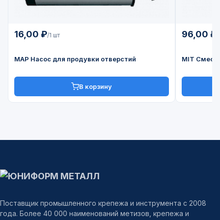
16,00 ₽
96,00 ₽
/1 шт
/
MAP Насос для продувки отверстий
MIT Смеси
В корзину
Поставщик промышленного крепежа и инструмента с 2008
года. Более 40 000 наименований метизов, крепежа и