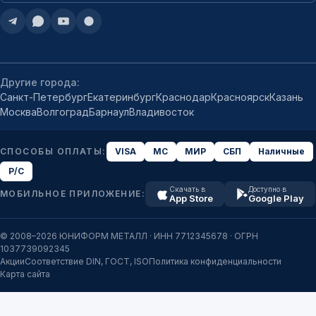
Другие города:
Санкт-Петербург
Екатеринбург
Краснодар
Красноярск
Казань
Москва
Волгоград
Барнаул
Владивосток
СПОСОБЫ ОПЛАТЫ:
VISA
MC
МИР
СБП
Наличные
Р/С
Скачать в
Доступно в
МОБИЛЬНОЕ ПРИЛОЖЕНИЕ:
App Store
Google Play
© 2008–2026 ЮНИФОРМ МЕТАЛЛ · ИНН 7712345678 · ОГРН
1037739092345
Акции
Соответствие DIN, ГОСТ, ISO
Политика конфиденциальности
Карта сайта